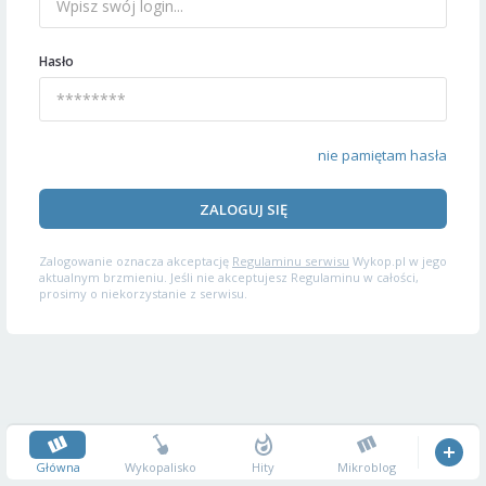
Hasło
nie pamiętam hasła
ZALOGUJ SIĘ
Zalogowanie oznacza akceptację
Regulaminu serwisu
Wykop.pl w jego
aktualnym brzmieniu. Jeśli nie akceptujesz Regulaminu w całości,
prosimy o niekorzystanie z serwisu.
Główna
Wykopalisko
Hity
Mikroblog