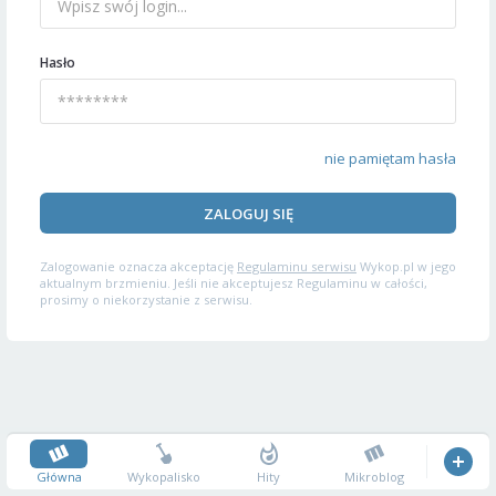
Hasło
nie pamiętam hasła
ZALOGUJ SIĘ
Zalogowanie oznacza akceptację
Regulaminu serwisu
Wykop.pl w jego
aktualnym brzmieniu. Jeśli nie akceptujesz Regulaminu w całości,
prosimy o niekorzystanie z serwisu.
Główna
Wykopalisko
Hity
Mikroblog