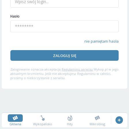
Hasło
nie pamiętam hasła
ZALOGUJ SIĘ
Zalogowanie oznacza akceptację
Regulaminu serwisu
Wykop.pl w jego
aktualnym brzmieniu. Jeśli nie akceptujesz Regulaminu w całości,
prosimy o niekorzystanie z serwisu.
Główna
Wykopalisko
Hity
Mikroblog