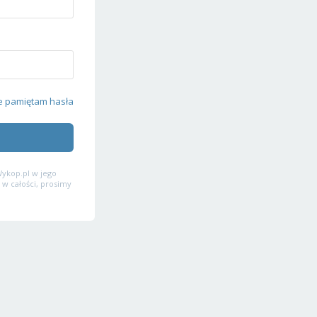
e pamiętam hasła
ykop.pl w jego
 w całości, prosimy