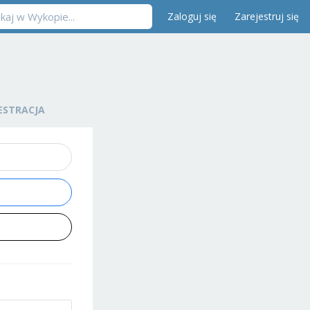
Zaloguj się
Zarejestruj się
ESTRACJA