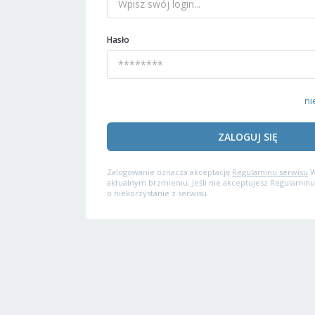
Hasło
ni
ZALOGUJ SIĘ
Zalogowanie oznacza akceptację
Regulaminu serwisu
W
aktualnym brzmieniu. Jeśli nie akceptujesz Regulaminu
o niekorzystanie z serwisu.