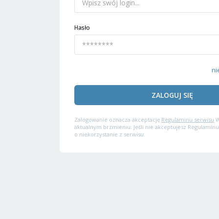
Hasło
ni
ZALOGUJ SIĘ
Zalogowanie oznacza akceptację
Regulaminu serwisu
W
aktualnym brzmieniu. Jeśli nie akceptujesz Regulaminu
o niekorzystanie z serwisu.