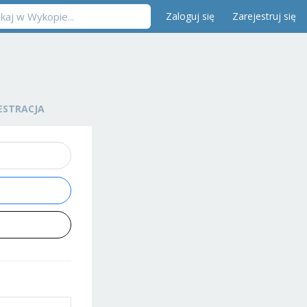
Zaloguj się
Zarejestruj się
ESTRACJA