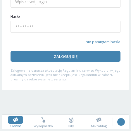
Hasło
nie pamiętam hasła
ZALOGUJ SIĘ
Zalogowanie oznacza akceptację
Regulaminu serwisu
Wykop.pl w jego
aktualnym brzmieniu. Jeśli nie akceptujesz Regulaminu w całości,
prosimy o niekorzystanie z serwisu.
Główna
Wykopalisko
Hity
Mikroblog