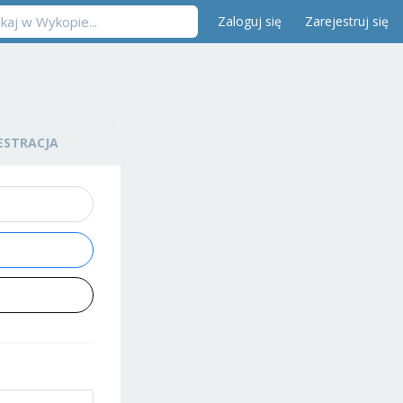
Zaloguj się
Zarejestruj się
ESTRACJA