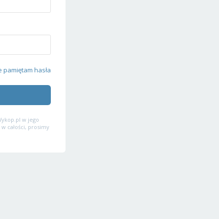
e pamiętam hasła
ykop.pl w jego
 w całości, prosimy