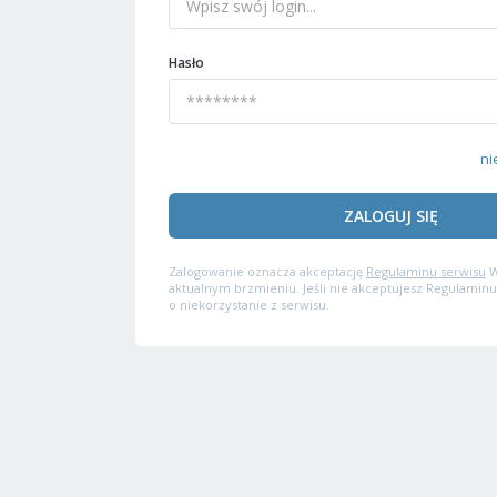
Hasło
ni
ZALOGUJ SIĘ
Zalogowanie oznacza akceptację
Regulaminu serwisu
W
aktualnym brzmieniu. Jeśli nie akceptujesz Regulaminu
o niekorzystanie z serwisu.