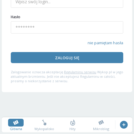
Hasło
nie pamiętam hasła
ZALOGUJ SIĘ
Zalogowanie oznacza akceptację
Regulaminu serwisu
Wykop.pl w jego
aktualnym brzmieniu. Jeśli nie akceptujesz Regulaminu w całości,
prosimy o niekorzystanie z serwisu.
Główna
Wykopalisko
Hity
Mikroblog