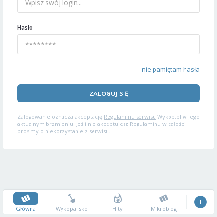
Hasło
nie pamiętam hasła
ZALOGUJ SIĘ
Zalogowanie oznacza akceptację
Regulaminu serwisu
Wykop.pl w jego
aktualnym brzmieniu. Jeśli nie akceptujesz Regulaminu w całości,
prosimy o niekorzystanie z serwisu.
Główna
Wykopalisko
Hity
Mikroblog