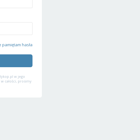
e pamiętam hasła
ykop.pl w jego
 w całości, prosimy