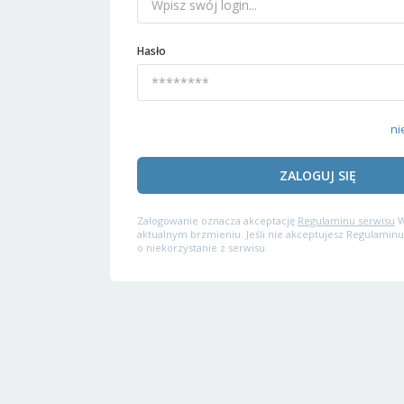
Hasło
ni
ZALOGUJ SIĘ
Zalogowanie oznacza akceptację
Regulaminu serwisu
W
aktualnym brzmieniu. Jeśli nie akceptujesz Regulaminu
o niekorzystanie z serwisu.