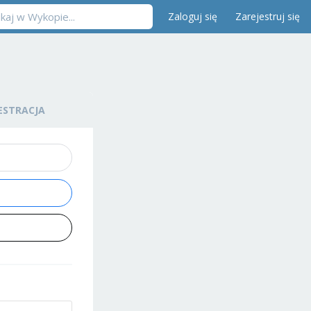
Zaloguj się
Zarejestruj się
ESTRACJA