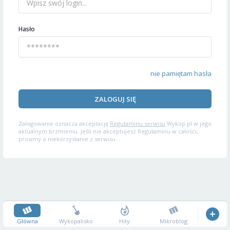
Hasło
nie pamiętam hasła
ZALOGUJ SIĘ
Zalogowanie oznacza akceptację
Regulaminu serwisu
Wykop.pl w jego
aktualnym brzmieniu. Jeśli nie akceptujesz Regulaminu w całości,
prosimy o niekorzystanie z serwisu.
Główna
Wykopalisko
Hity
Mikroblog