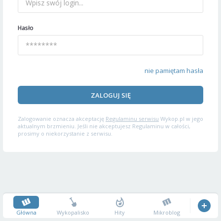
Hasło
nie pamiętam hasła
ZALOGUJ SIĘ
Zalogowanie oznacza akceptację
Regulaminu serwisu
Wykop.pl w jego
aktualnym brzmieniu. Jeśli nie akceptujesz Regulaminu w całości,
prosimy o niekorzystanie z serwisu.
Główna
Wykopalisko
Hity
Mikroblog