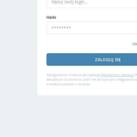
Hasło
ni
ZALOGUJ SIĘ
Zalogowanie oznacza akceptację
Regulaminu serwisu
W
aktualnym brzmieniu. Jeśli nie akceptujesz Regulaminu
o niekorzystanie z serwisu.