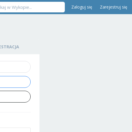
Zaloguj się
Zarejestruj się
ESTRACJA