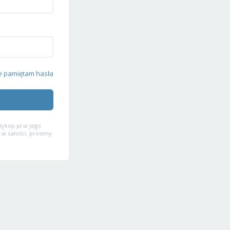
e pamiętam hasła
ykop.pl w jego
 w całości, prosimy