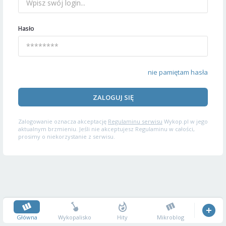
Hasło
nie pamiętam hasła
ZALOGUJ SIĘ
Zalogowanie oznacza akceptację
Regulaminu serwisu
Wykop.pl w jego
aktualnym brzmieniu. Jeśli nie akceptujesz Regulaminu w całości,
prosimy o niekorzystanie z serwisu.
Główna
Wykopalisko
Hity
Mikroblog