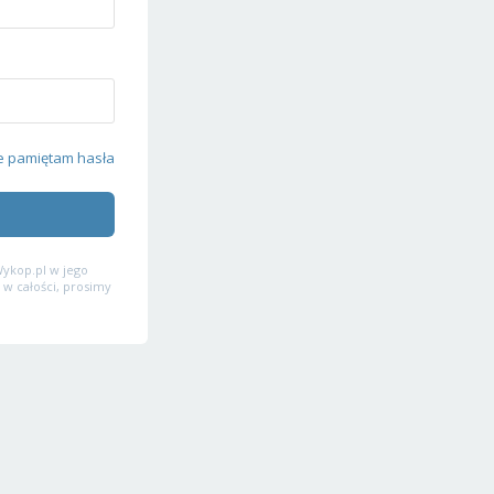
e pamiętam hasła
ykop.pl w jego
 w całości, prosimy