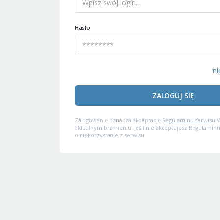
Hasło
ni
ZALOGUJ SIĘ
Zalogowanie oznacza akceptację
Regulaminu serwisu
W
aktualnym brzmieniu. Jeśli nie akceptujesz Regulaminu
o niekorzystanie z serwisu.