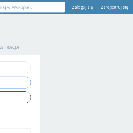
Zaloguj się
Zarejestruj się
ESTRACJA