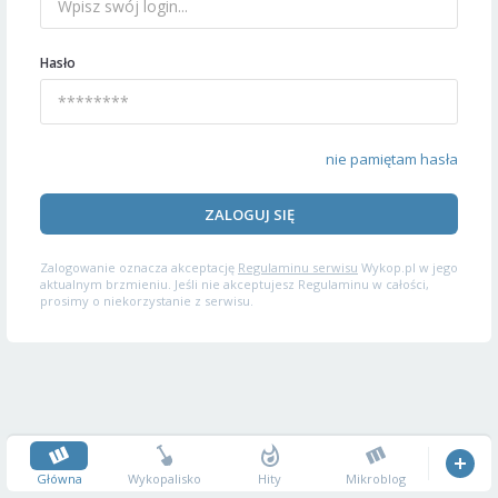
Hasło
nie pamiętam hasła
ZALOGUJ SIĘ
Zalogowanie oznacza akceptację
Regulaminu serwisu
Wykop.pl w jego
aktualnym brzmieniu. Jeśli nie akceptujesz Regulaminu w całości,
prosimy o niekorzystanie z serwisu.
Główna
Wykopalisko
Hity
Mikroblog