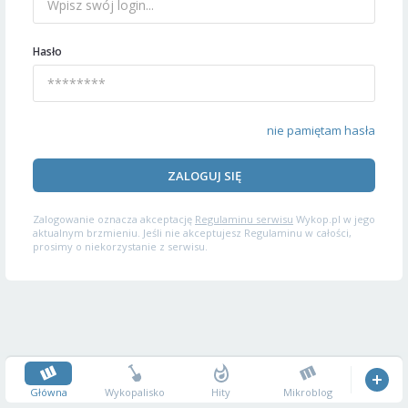
Hasło
nie pamiętam hasła
ZALOGUJ SIĘ
Zalogowanie oznacza akceptację
Regulaminu serwisu
Wykop.pl w jego
aktualnym brzmieniu. Jeśli nie akceptujesz Regulaminu w całości,
prosimy o niekorzystanie z serwisu.
Główna
Wykopalisko
Hity
Mikroblog