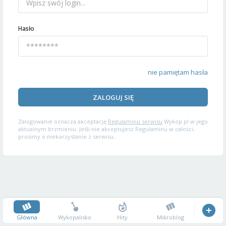
Hasło
nie pamiętam hasła
ZALOGUJ SIĘ
Zalogowanie oznacza akceptację
Regulaminu serwisu
Wykop.pl w jego
aktualnym brzmieniu. Jeśli nie akceptujesz Regulaminu w całości,
prosimy o niekorzystanie z serwisu.
Główna
Wykopalisko
Hity
Mikroblog