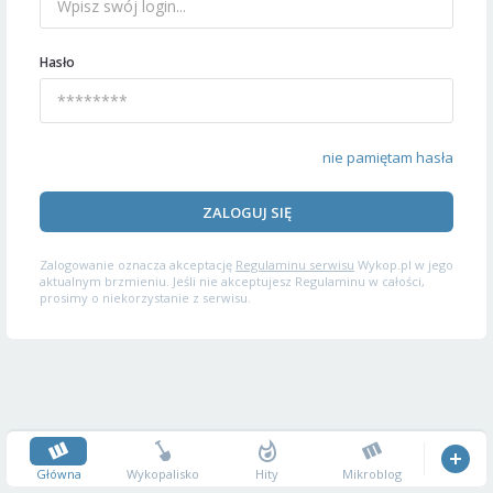
Hasło
nie pamiętam hasła
ZALOGUJ SIĘ
Zalogowanie oznacza akceptację
Regulaminu serwisu
Wykop.pl w jego
aktualnym brzmieniu. Jeśli nie akceptujesz Regulaminu w całości,
prosimy o niekorzystanie z serwisu.
Główna
Wykopalisko
Hity
Mikroblog