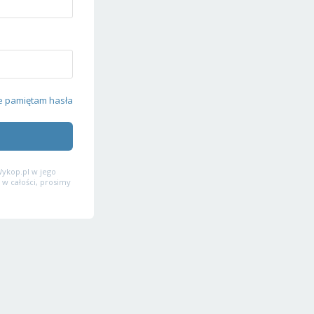
e pamiętam hasła
ykop.pl w jego
 w całości, prosimy