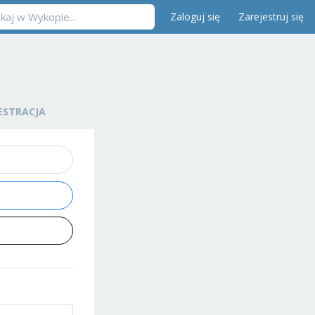
Zaloguj się
Zarejestruj się
ESTRACJA