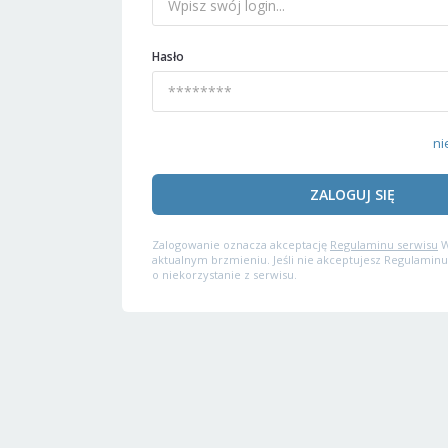
Hasło
ni
ZALOGUJ SIĘ
Zalogowanie oznacza akceptację
Regulaminu serwisu
W
aktualnym brzmieniu. Jeśli nie akceptujesz Regulaminu
o niekorzystanie z serwisu.