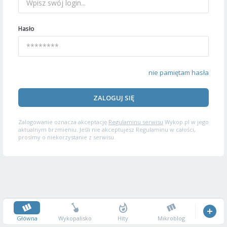
Hasło
nie pamiętam hasła
ZALOGUJ SIĘ
Zalogowanie oznacza akceptację
Regulaminu serwisu
Wykop.pl w jego
aktualnym brzmieniu. Jeśli nie akceptujesz Regulaminu w całości,
prosimy o niekorzystanie z serwisu.
Główna
Wykopalisko
Hity
Mikroblog