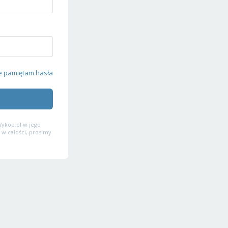
e pamiętam hasła
ykop.pl w jego
 w całości, prosimy