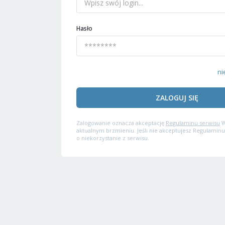
Hasło
ni
ZALOGUJ SIĘ
Zalogowanie oznacza akceptację
Regulaminu serwisu
W
aktualnym brzmieniu. Jeśli nie akceptujesz Regulaminu
o niekorzystanie z serwisu.