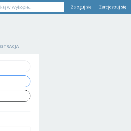
Zaloguj się
Zarejestruj się
ESTRACJA