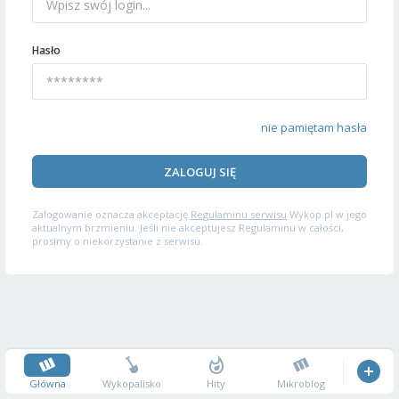
Hasło
nie pamiętam hasła
ZALOGUJ SIĘ
Zalogowanie oznacza akceptację
Regulaminu serwisu
Wykop.pl w jego
aktualnym brzmieniu. Jeśli nie akceptujesz Regulaminu w całości,
prosimy o niekorzystanie z serwisu.
Główna
Wykopalisko
Hity
Mikroblog