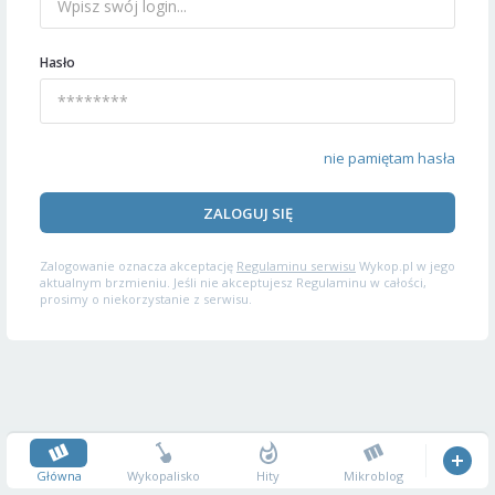
Hasło
nie pamiętam hasła
ZALOGUJ SIĘ
Zalogowanie oznacza akceptację
Regulaminu serwisu
Wykop.pl w jego
aktualnym brzmieniu. Jeśli nie akceptujesz Regulaminu w całości,
prosimy o niekorzystanie z serwisu.
Główna
Wykopalisko
Hity
Mikroblog