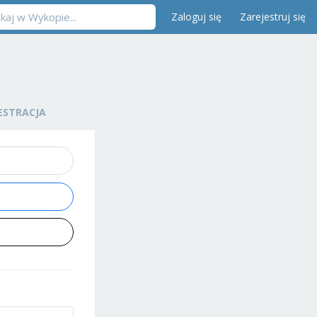
Zaloguj się
Zarejestruj się
ESTRACJA