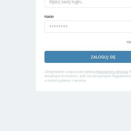
Hasło
ni
ZALOGUJ SIĘ
Zalogowanie oznacza akceptację
Regulaminu serwisu
W
aktualnym brzmieniu. Jeśli nie akceptujesz Regulaminu
o niekorzystanie z serwisu.