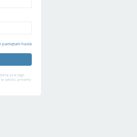
e pamiętam hasła
ykop.pl w jego
 w całości, prosimy