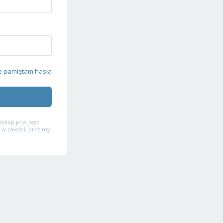
e pamiętam hasła
ykop.pl w jego
 w całości, prosimy