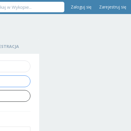
Zaloguj się
Zarejestruj się
ESTRACJA