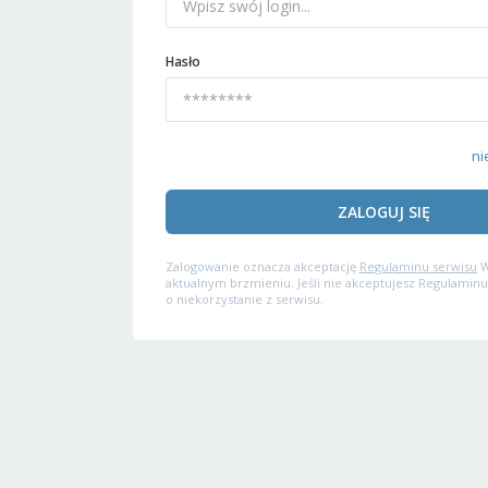
Hasło
ni
ZALOGUJ SIĘ
Zalogowanie oznacza akceptację
Regulaminu serwisu
W
aktualnym brzmieniu. Jeśli nie akceptujesz Regulaminu
o niekorzystanie z serwisu.