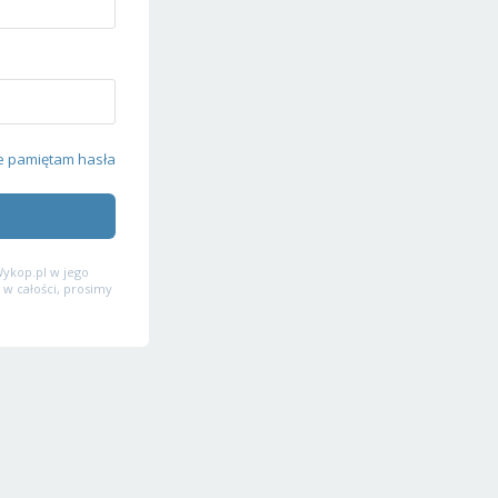
e pamiętam hasła
ykop.pl w jego
 w całości, prosimy