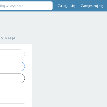
Zaloguj się
Zarejestruj się
ESTRACJA