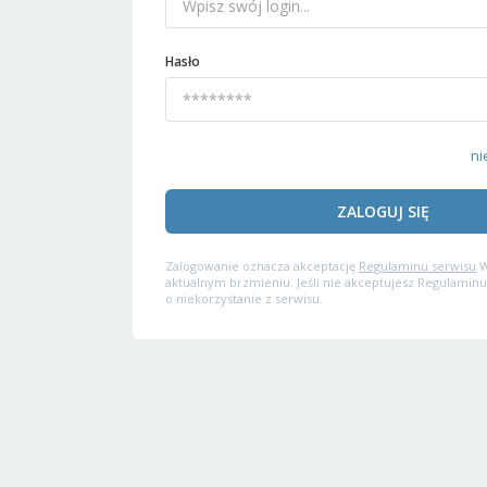
Hasło
ni
ZALOGUJ SIĘ
Zalogowanie oznacza akceptację
Regulaminu serwisu
W
aktualnym brzmieniu. Jeśli nie akceptujesz Regulaminu
o niekorzystanie z serwisu.