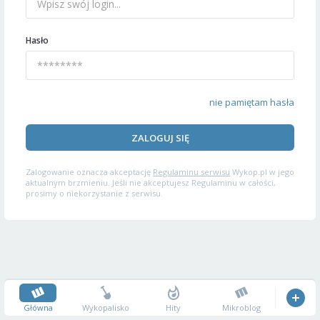
Hasło
nie pamiętam hasła
ZALOGUJ SIĘ
Zalogowanie oznacza akceptację
Regulaminu serwisu
Wykop.pl w jego
aktualnym brzmieniu. Jeśli nie akceptujesz Regulaminu w całości,
prosimy o niekorzystanie z serwisu.
Główna
Wykopalisko
Hity
Mikroblog