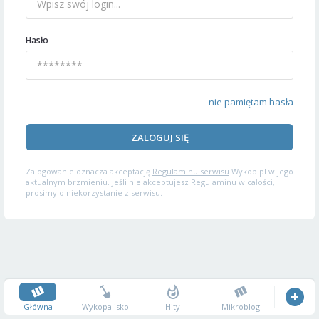
Hasło
nie pamiętam hasła
ZALOGUJ SIĘ
Zalogowanie oznacza akceptację
Regulaminu serwisu
Wykop.pl w jego
aktualnym brzmieniu. Jeśli nie akceptujesz Regulaminu w całości,
prosimy o niekorzystanie z serwisu.
Główna
Wykopalisko
Hity
Mikroblog