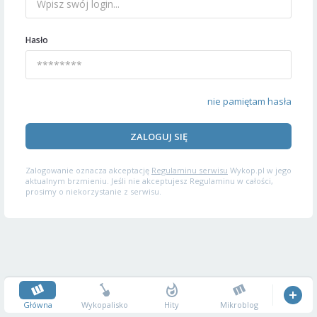
Hasło
nie pamiętam hasła
ZALOGUJ SIĘ
Zalogowanie oznacza akceptację
Regulaminu serwisu
Wykop.pl w jego
aktualnym brzmieniu. Jeśli nie akceptujesz Regulaminu w całości,
prosimy o niekorzystanie z serwisu.
Główna
Wykopalisko
Hity
Mikroblog