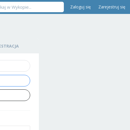
Zaloguj się
Zarejestruj się
ESTRACJA