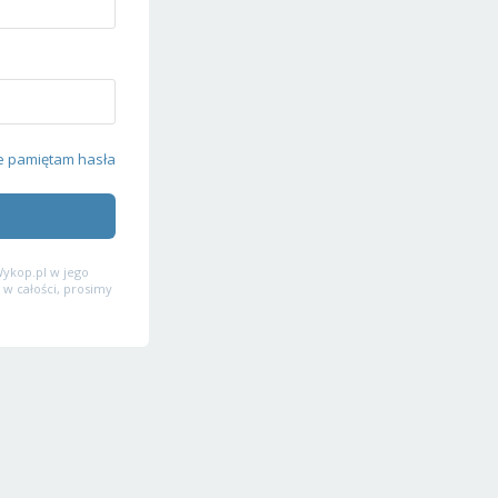
e pamiętam hasła
ykop.pl w jego
 w całości, prosimy