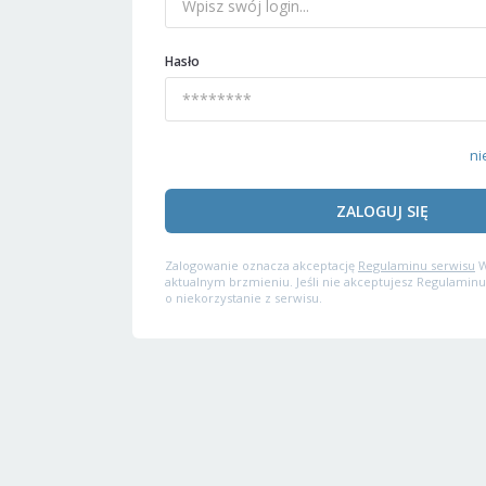
Hasło
ni
ZALOGUJ SIĘ
Zalogowanie oznacza akceptację
Regulaminu serwisu
W
aktualnym brzmieniu. Jeśli nie akceptujesz Regulaminu
o niekorzystanie z serwisu.