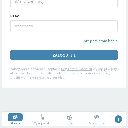
Hasło
nie pamiętam hasła
ZALOGUJ SIĘ
Zalogowanie oznacza akceptację
Regulaminu serwisu
Wykop.pl w jego
aktualnym brzmieniu. Jeśli nie akceptujesz Regulaminu w całości,
prosimy o niekorzystanie z serwisu.
Główna
Wykopalisko
Hity
Mikroblog