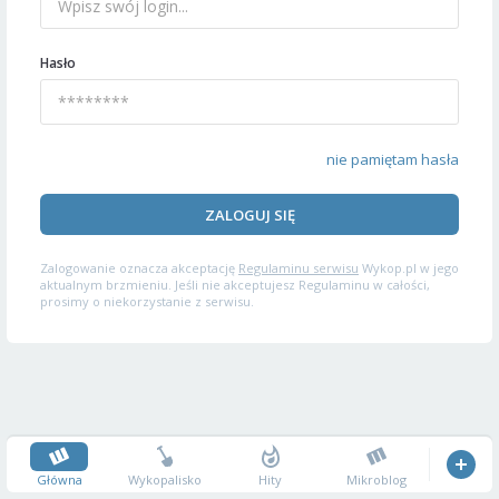
Hasło
nie pamiętam hasła
ZALOGUJ SIĘ
Zalogowanie oznacza akceptację
Regulaminu serwisu
Wykop.pl w jego
aktualnym brzmieniu. Jeśli nie akceptujesz Regulaminu w całości,
prosimy o niekorzystanie z serwisu.
Główna
Wykopalisko
Hity
Mikroblog