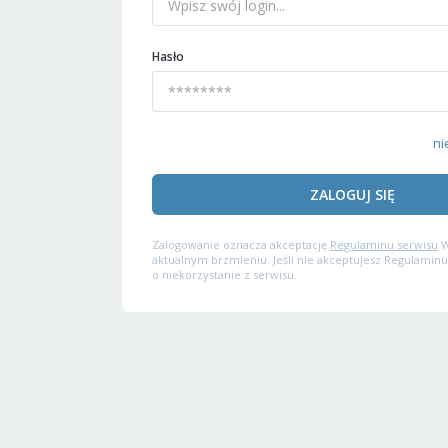
Hasło
ni
ZALOGUJ SIĘ
Zalogowanie oznacza akceptację
Regulaminu serwisu
W
aktualnym brzmieniu. Jeśli nie akceptujesz Regulaminu
o niekorzystanie z serwisu.