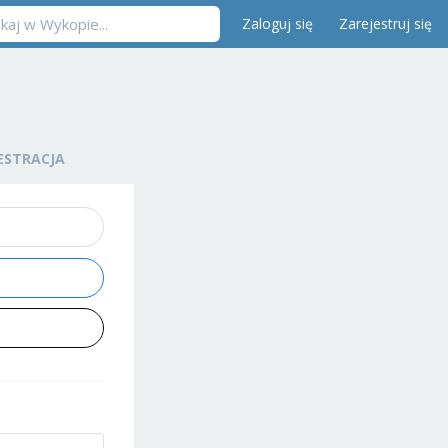
Zaloguj się
Zarejestruj się
ESTRACJA