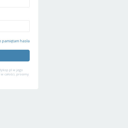
e pamiętam hasła
ykop.pl w jego
 w całości, prosimy