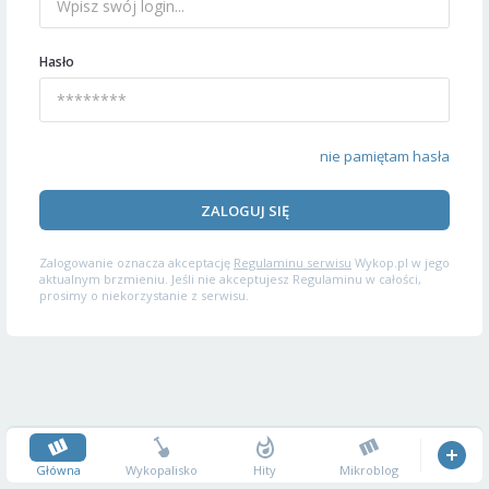
Hasło
nie pamiętam hasła
ZALOGUJ SIĘ
Zalogowanie oznacza akceptację
Regulaminu serwisu
Wykop.pl w jego
aktualnym brzmieniu. Jeśli nie akceptujesz Regulaminu w całości,
prosimy o niekorzystanie z serwisu.
Główna
Wykopalisko
Hity
Mikroblog