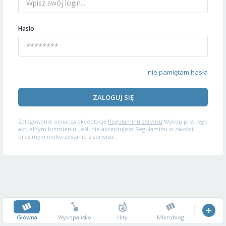
Hasło
nie pamiętam hasła
ZALOGUJ SIĘ
Zalogowanie oznacza akceptację
Regulaminu serwisu
Wykop.pl w jego
aktualnym brzmieniu. Jeśli nie akceptujesz Regulaminu w całości,
prosimy o niekorzystanie z serwisu.
Główna
Wykopalisko
Hity
Mikroblog