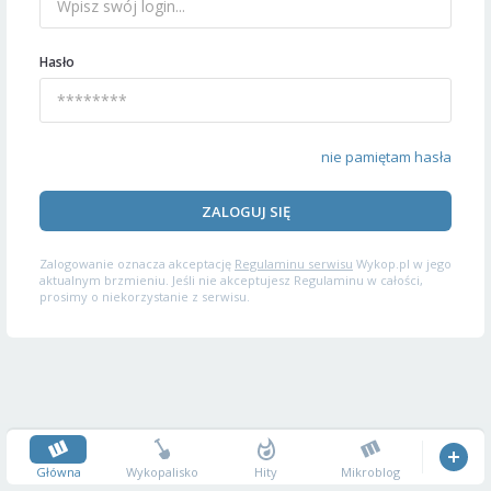
Hasło
nie pamiętam hasła
ZALOGUJ SIĘ
Zalogowanie oznacza akceptację
Regulaminu serwisu
Wykop.pl w jego
aktualnym brzmieniu. Jeśli nie akceptujesz Regulaminu w całości,
prosimy o niekorzystanie z serwisu.
Główna
Wykopalisko
Hity
Mikroblog