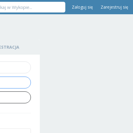
Zaloguj się
Zarejestruj się
ESTRACJA