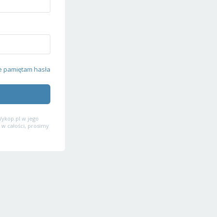
e pamiętam hasła
ykop.pl w jego
 w całości, prosimy