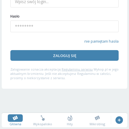
Hasło
nie pamiętam hasła
ZALOGUJ SIĘ
Zalogowanie oznacza akceptację
Regulaminu serwisu
Wykop.pl w jego
aktualnym brzmieniu. Jeśli nie akceptujesz Regulaminu w całości,
prosimy o niekorzystanie z serwisu.
Główna
Wykopalisko
Hity
Mikroblog