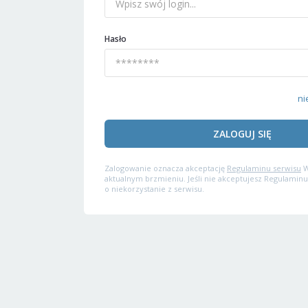
Hasło
ni
ZALOGUJ SIĘ
Zalogowanie oznacza akceptację
Regulaminu serwisu
W
aktualnym brzmieniu. Jeśli nie akceptujesz Regulaminu
o niekorzystanie z serwisu.