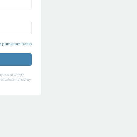
e pamiętam hasła
ykop.pl w jego
 w całości, prosimy