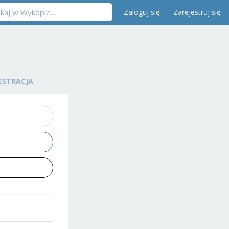
Zaloguj się
Zarejestruj się
ESTRACJA