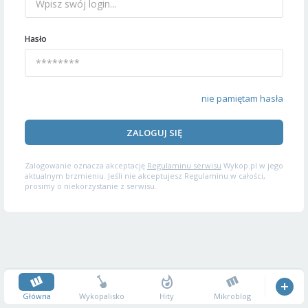
Hasło
nie pamiętam hasła
ZALOGUJ SIĘ
Zalogowanie oznacza akceptację
Regulaminu serwisu
Wykop.pl w jego
aktualnym brzmieniu. Jeśli nie akceptujesz Regulaminu w całości,
prosimy o niekorzystanie z serwisu.
Główna
Wykopalisko
Hity
Mikroblog