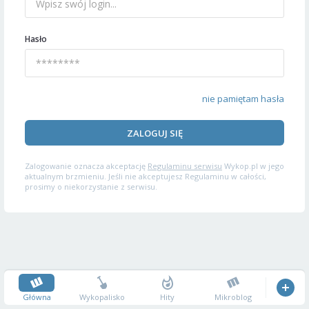
Hasło
nie pamiętam hasła
ZALOGUJ SIĘ
Zalogowanie oznacza akceptację
Regulaminu serwisu
Wykop.pl w jego
aktualnym brzmieniu. Jeśli nie akceptujesz Regulaminu w całości,
prosimy o niekorzystanie z serwisu.
Główna
Wykopalisko
Hity
Mikroblog