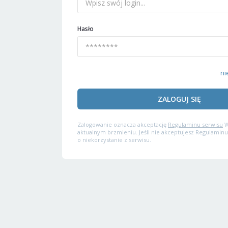
Hasło
ni
ZALOGUJ SIĘ
Zalogowanie oznacza akceptację
Regulaminu serwisu
W
aktualnym brzmieniu. Jeśli nie akceptujesz Regulaminu
o niekorzystanie z serwisu.