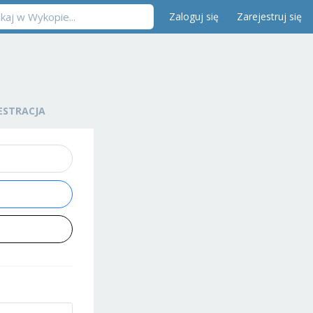
Zaloguj się
Zarejestruj się
ESTRACJA