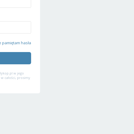
e pamiętam hasła
ykop.pl w jego
 w całości, prosimy