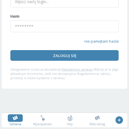
Hasło
nie pamiętam hasła
ZALOGUJ SIĘ
Zalogowanie oznacza akceptację
Regulaminu serwisu
Wykop.pl w jego
aktualnym brzmieniu. Jeśli nie akceptujesz Regulaminu w całości,
prosimy o niekorzystanie z serwisu.
Główna
Wykopalisko
Hity
Mikroblog