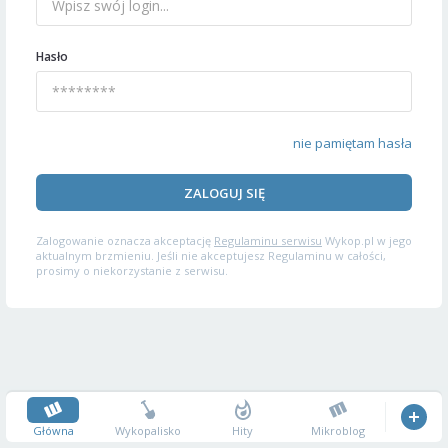
Hasło
nie pamiętam hasła
ZALOGUJ SIĘ
Zalogowanie oznacza akceptację
Regulaminu serwisu
Wykop.pl w jego
aktualnym brzmieniu. Jeśli nie akceptujesz Regulaminu w całości,
prosimy o niekorzystanie z serwisu.
Główna
Wykopalisko
Hity
Mikroblog