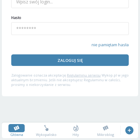
Hasło
nie pamiętam hasła
ZALOGUJ SIĘ
Zalogowanie oznacza akceptację
Regulaminu serwisu
Wykop.pl w jego
aktualnym brzmieniu. Jeśli nie akceptujesz Regulaminu w całości,
prosimy o niekorzystanie z serwisu.
Główna
Wykopalisko
Hity
Mikroblog