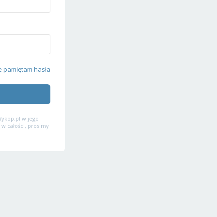
e pamiętam hasła
ykop.pl w jego
 w całości, prosimy