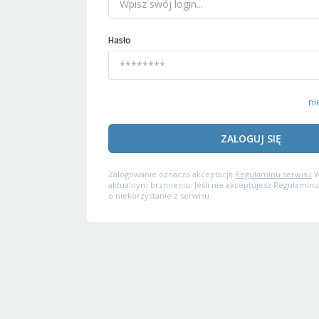
Hasło
ni
ZALOGUJ SIĘ
Zalogowanie oznacza akceptację
Regulaminu serwisu
W
aktualnym brzmieniu. Jeśli nie akceptujesz Regulaminu
o niekorzystanie z serwisu.