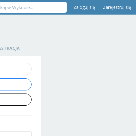
Zaloguj się
Zarejestruj się
ESTRACJA