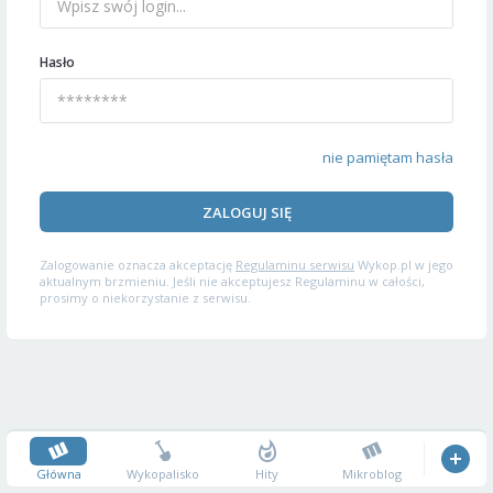
Hasło
nie pamiętam hasła
ZALOGUJ SIĘ
Zalogowanie oznacza akceptację
Regulaminu serwisu
Wykop.pl w jego
aktualnym brzmieniu. Jeśli nie akceptujesz Regulaminu w całości,
prosimy o niekorzystanie z serwisu.
Główna
Wykopalisko
Hity
Mikroblog