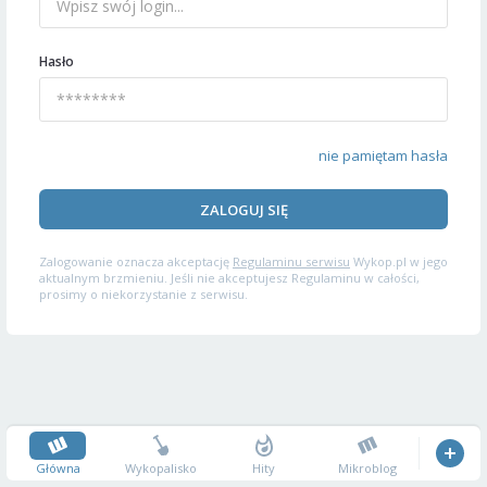
Hasło
nie pamiętam hasła
ZALOGUJ SIĘ
Zalogowanie oznacza akceptację
Regulaminu serwisu
Wykop.pl w jego
aktualnym brzmieniu. Jeśli nie akceptujesz Regulaminu w całości,
prosimy o niekorzystanie z serwisu.
Główna
Wykopalisko
Hity
Mikroblog