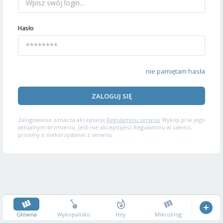
Hasło
nie pamiętam hasła
ZALOGUJ SIĘ
Zalogowanie oznacza akceptację
Regulaminu serwisu
Wykop.pl w jego
aktualnym brzmieniu. Jeśli nie akceptujesz Regulaminu w całości,
prosimy o niekorzystanie z serwisu.
Główna
Wykopalisko
Hity
Mikroblog